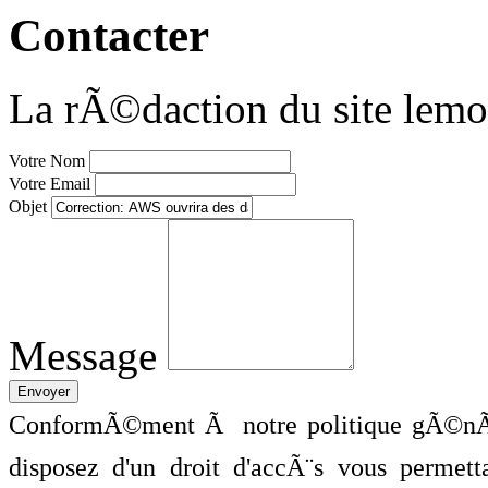
Contacter
La rÃ©daction du site lemo
Votre Nom
Votre Email
Objet
Message
ConformÃ©ment Ã notre politique gÃ©nÃ©
disposez d'un droit d'accÃ¨s vous perme