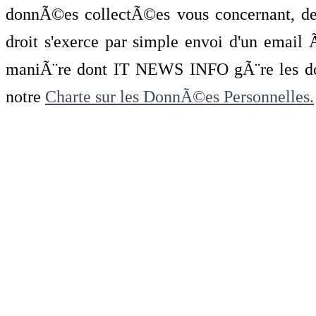
donnÃ©es collectÃ©es vous concernant, de 
droit s'exerce par simple envoi d'un emai
maniÃ¨re dont IT NEWS INFO gÃ¨re les do
notre
Charte sur les DonnÃ©es Personnelles.