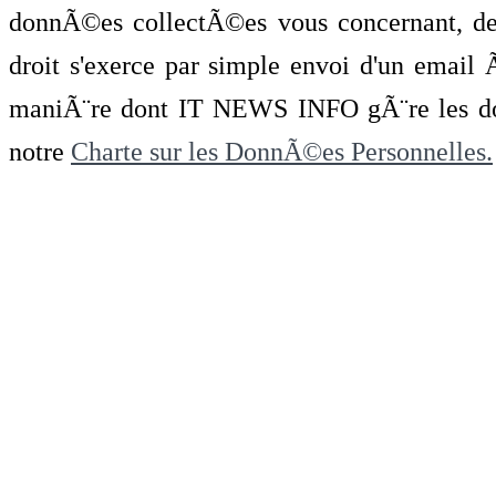
donnÃ©es collectÃ©es vous concernant, de 
droit s'exerce par simple envoi d'un emai
maniÃ¨re dont IT NEWS INFO gÃ¨re les do
notre
Charte sur les DonnÃ©es Personnelles.