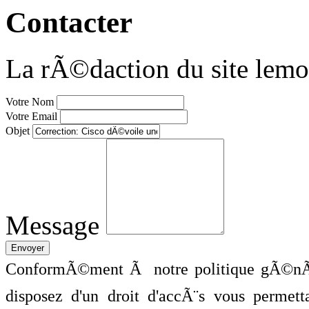
Contacter
La rÃ©daction du site lemo
Votre Nom
Votre Email
Objet
Message
ConformÃ©ment Ã notre politique gÃ©nÃ©
disposez d'un droit d'accÃ¨s vous perme