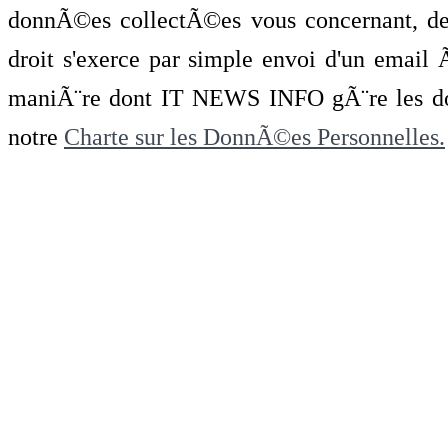
donnÃ©es collectÃ©es vous concernant, de 
droit s'exerce par simple envoi d'un emai
maniÃ¨re dont IT NEWS INFO gÃ¨re les do
notre
Charte sur les DonnÃ©es Personnelles.