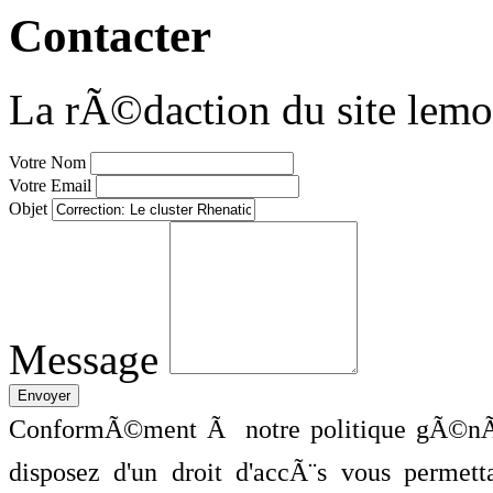
Contacter
La rÃ©daction du site lemo
Votre Nom
Votre Email
Objet
Message
ConformÃ©ment Ã notre politique gÃ©nÃ©
disposez d'un droit d'accÃ¨s vous perme