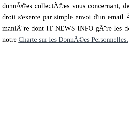
donnÃ©es collectÃ©es vous concernant, de 
droit s'exerce par simple envoi d'un emai
maniÃ¨re dont IT NEWS INFO gÃ¨re les do
notre
Charte sur les DonnÃ©es Personnelles.