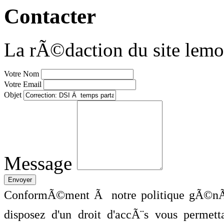
Contacter
La rÃ©daction du site lemo
Votre Nom
Votre Email
Objet
Message
ConformÃ©ment Ã notre politique gÃ©nÃ©
disposez d'un droit d'accÃ¨s vous perme