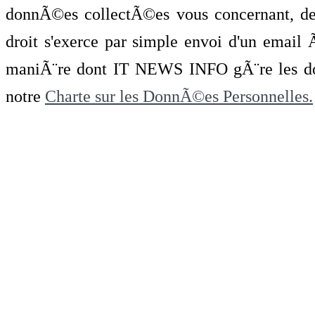
donnÃ©es collectÃ©es vous concernant, de 
droit s'exerce par simple envoi d'un emai
maniÃ¨re dont IT NEWS INFO gÃ¨re les do
notre
Charte sur les DonnÃ©es Personnelles.