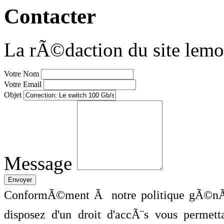
Contacter
La rÃ©daction du site lemo
Votre Nom
Votre Email
Objet
Message
ConformÃ©ment Ã notre politique gÃ©nÃ©
disposez d'un droit d'accÃ¨s vous perme