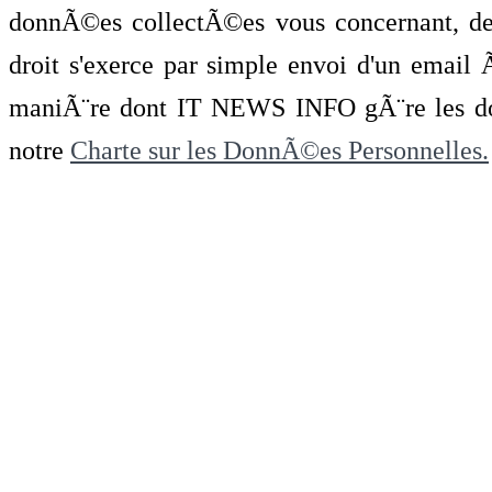
donnÃ©es collectÃ©es vous concernant, de 
droit s'exerce par simple envoi d'un emai
maniÃ¨re dont IT NEWS INFO gÃ¨re les do
notre
Charte sur les DonnÃ©es Personnelles.