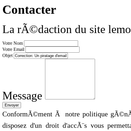
Contacter
La rÃ©daction du site lemo
Votre Nom
Votre Email
Objet
Message
ConformÃ©ment Ã notre politique gÃ©nÃ©
disposez d'un droit d'accÃ¨s vous perme