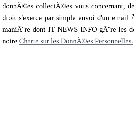
donnÃ©es collectÃ©es vous concernant, de 
droit s'exerce par simple envoi d'un emai
maniÃ¨re dont IT NEWS INFO gÃ¨re les do
notre
Charte sur les DonnÃ©es Personnelles.