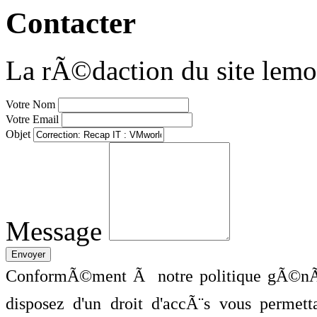
Contacter
La rÃ©daction du site lemo
Votre Nom
Votre Email
Objet
Message
ConformÃ©ment Ã notre politique gÃ©nÃ©
disposez d'un droit d'accÃ¨s vous perme