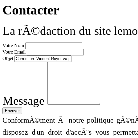
Contacter
La rÃ©daction du site lemo
Votre Nom
Votre Email
Objet
Message
ConformÃ©ment Ã notre politique gÃ©nÃ©
disposez d'un droit d'accÃ¨s vous perme