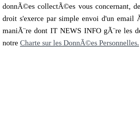
donnÃ©es collectÃ©es vous concernant, de 
droit s'exerce par simple envoi d'un emai
maniÃ¨re dont IT NEWS INFO gÃ¨re les do
notre
Charte sur les DonnÃ©es Personnelles.