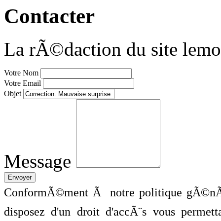
Contacter
La rÃ©daction du site lemo
Votre Nom
Votre Email
Objet
Message
ConformÃ©ment Ã notre politique gÃ©nÃ©
disposez d'un droit d'accÃ¨s vous perme