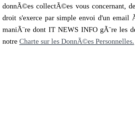
donnÃ©es collectÃ©es vous concernant, de 
droit s'exerce par simple envoi d'un emai
maniÃ¨re dont IT NEWS INFO gÃ¨re les do
notre
Charte sur les DonnÃ©es Personnelles.