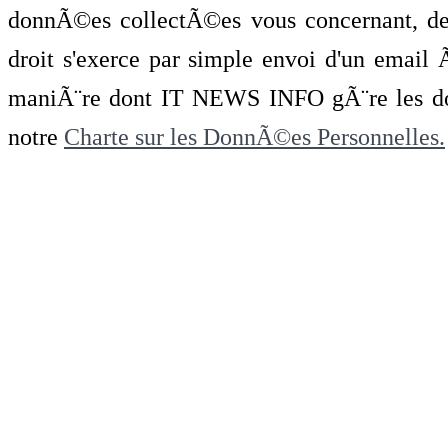
donnÃ©es collectÃ©es vous concernant, de 
droit s'exerce par simple envoi d'un emai
maniÃ¨re dont IT NEWS INFO gÃ¨re les do
notre
Charte sur les DonnÃ©es Personnelles.