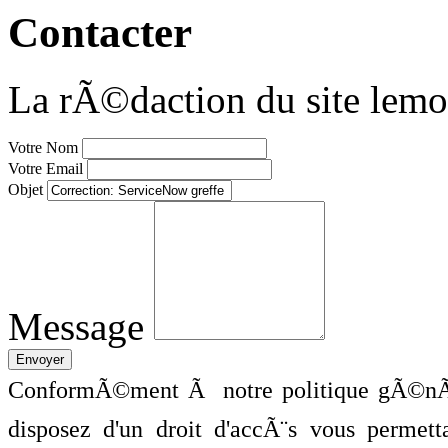
Contacter
La rÃ©daction du site lemo
Votre Nom
Votre Email
Objet
Message
ConformÃ©ment Ã notre politique gÃ©nÃ©
disposez d'un droit d'accÃ¨s vous perme