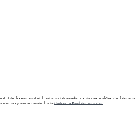
oit d'accÃ¨s vous permettant Ã tout moment de connaÃ®tre la nature des donnÃ©es collectÃ©es vous concern
nnelles, vous pouvez vous reporter Ã notre
Charte sur les DonnÃ©es Personnelles.