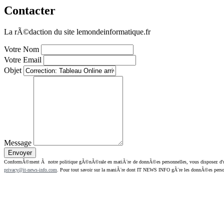
Contacter
La rÃ©daction du site lemondeinformatique.fr
Votre Nom
Votre Email
Objet
Message
ConformÃ©ment Ã notre politique gÃ©nÃ©rale en matiÃ¨re de donnÃ©es personnelles, vous disposez d'un dr
privacy@it-news-info.com
. Pour tout savoir sur la maniÃ¨re dont IT NEWS INFO gÃ¨re les donnÃ©es perso