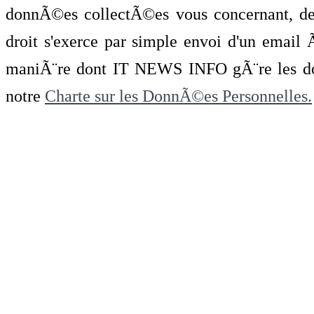
donnÃ©es collectÃ©es vous concernant, de 
droit s'exerce par simple envoi d'un emai
maniÃ¨re dont IT NEWS INFO gÃ¨re les do
notre
Charte sur les DonnÃ©es Personnelles.