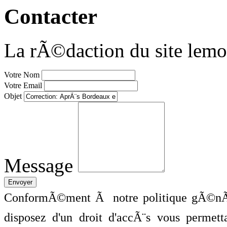
Contacter
La rÃ©daction du site lemo
Votre Nom
Votre Email
Objet
Message
ConformÃ©ment Ã notre politique gÃ©nÃ©
disposez d'un droit d'accÃ¨s vous perme