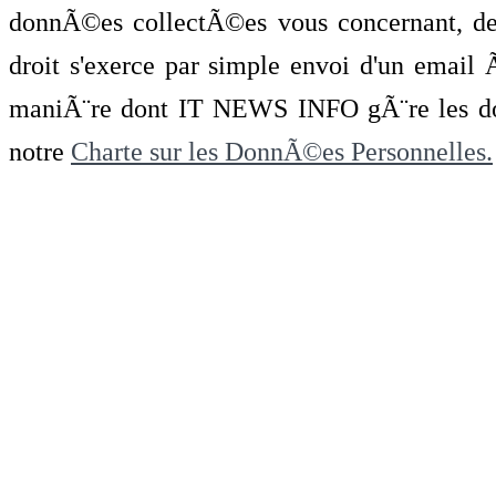
donnÃ©es collectÃ©es vous concernant, de 
droit s'exerce par simple envoi d'un emai
maniÃ¨re dont IT NEWS INFO gÃ¨re les do
notre
Charte sur les DonnÃ©es Personnelles.