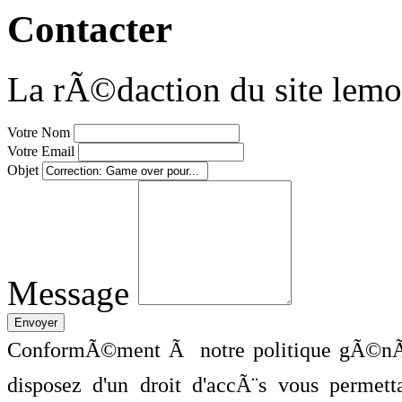
Contacter
La rÃ©daction du site lemo
Votre Nom
Votre Email
Objet
Message
ConformÃ©ment Ã notre politique gÃ©nÃ©
disposez d'un droit d'accÃ¨s vous perme