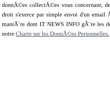
donnÃ©es collectÃ©es vous concernant, de 
droit s'exerce par simple envoi d'un emai
maniÃ¨re dont IT NEWS INFO gÃ¨re les do
notre
Charte sur les DonnÃ©es Personnelles.