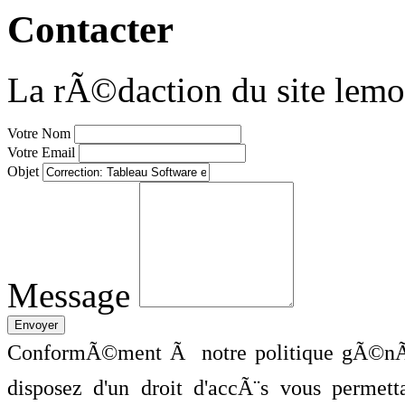
Contacter
La rÃ©daction du site lemo
Votre Nom
Votre Email
Objet
Message
ConformÃ©ment Ã notre politique gÃ©nÃ©
disposez d'un droit d'accÃ¨s vous perme