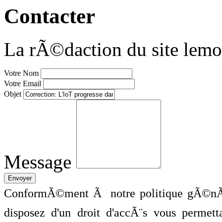
Contacter
La rÃ©daction du site lemo
Votre Nom
Votre Email
Objet
Message
ConformÃ©ment Ã notre politique gÃ©nÃ©
disposez d'un droit d'accÃ¨s vous perme