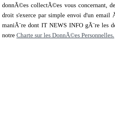
donnÃ©es collectÃ©es vous concernant, de 
droit s'exerce par simple envoi d'un emai
maniÃ¨re dont IT NEWS INFO gÃ¨re les do
notre
Charte sur les DonnÃ©es Personnelles.