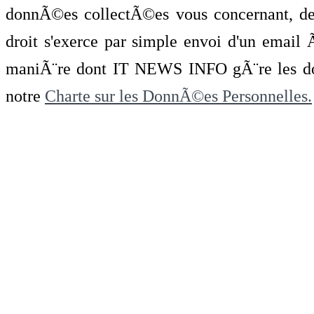
donnÃ©es collectÃ©es vous concernant, de 
droit s'exerce par simple envoi d'un emai
maniÃ¨re dont IT NEWS INFO gÃ¨re les do
notre
Charte sur les DonnÃ©es Personnelles.