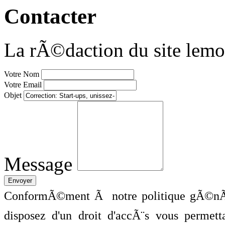
Contacter
La rÃ©daction du site lemo
Votre Nom
Votre Email
Objet
Message
ConformÃ©ment Ã notre politique gÃ©nÃ©
disposez d'un droit d'accÃ¨s vous perme