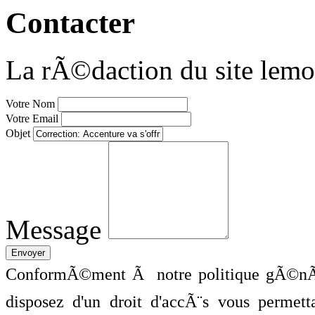
Contacter
La rÃ©daction du site lemo
Votre Nom
Votre Email
Objet
Message
ConformÃ©ment Ã notre politique gÃ©nÃ©
disposez d'un droit d'accÃ¨s vous perme