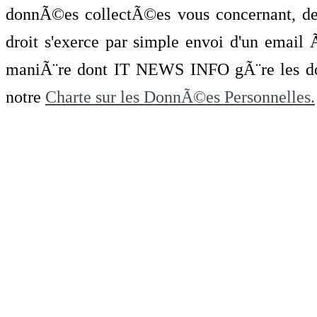
donnÃ©es collectÃ©es vous concernant, de 
droit s'exerce par simple envoi d'un emai
maniÃ¨re dont IT NEWS INFO gÃ¨re les do
notre
Charte sur les DonnÃ©es Personnelles.