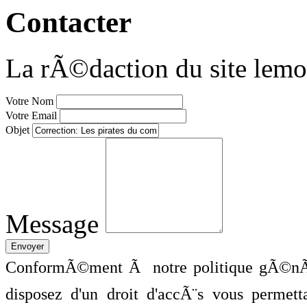
Contacter
La rÃ©daction du site lemo
Votre Nom
Votre Email
Objet
Message
ConformÃ©ment Ã notre politique gÃ©nÃ©
disposez d'un droit d'accÃ¨s vous perme