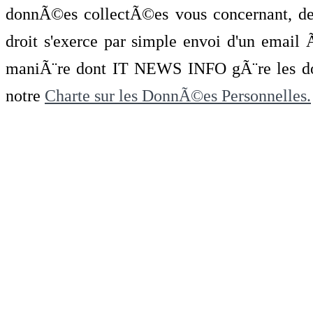
donnÃ©es collectÃ©es vous concernant, de 
droit s'exerce par simple envoi d'un emai
maniÃ¨re dont IT NEWS INFO gÃ¨re les do
notre
Charte sur les DonnÃ©es Personnelles.