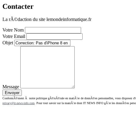
Contacter
La rÃ©daction du site lemondeinformatique.fr
Votre Nom
Votre Email
Objet
Message
ConformÃ©ment Ã notre politique gÃ©nÃ©rale en matiÃ¨re de donnÃ©es personnelles, vous disposez d'un dr
privacy@it-news-info.com
. Pour tout savoir sur la maniÃ¨re dont IT NEWS INFO gÃ¨re les donnÃ©es perso