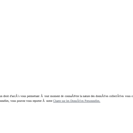
oit d'accÃ¨s vous permettant Ã tout moment de connaÃ®tre la nature des donnÃ©es collectÃ©es vous concern
nnelles, vous pouvez vous reporter Ã notre
Charte sur les DonnÃ©es Personnelles.