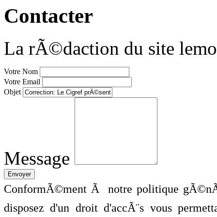
Contacter
La rÃ©daction du site lemo
Votre Nom
Votre Email
Objet
Message
ConformÃ©ment Ã notre politique gÃ©nÃ©
disposez d'un droit d'accÃ¨s vous perme