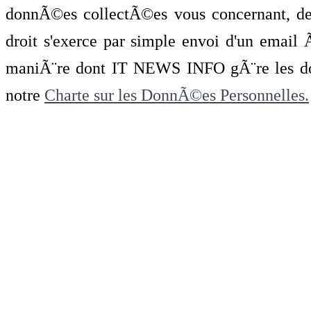
donnÃ©es collectÃ©es vous concernant, de 
droit s'exerce par simple envoi d'un emai
maniÃ¨re dont IT NEWS INFO gÃ¨re les do
notre
Charte sur les DonnÃ©es Personnelles.