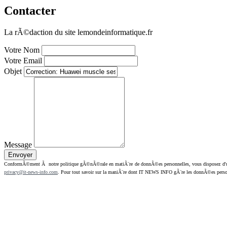
Contacter
La rÃ©daction du site lemondeinformatique.fr
Votre Nom
Votre Email
Objet
Message
ConformÃ©ment Ã notre politique gÃ©nÃ©rale en matiÃ¨re de donnÃ©es personnelles, vous disposez d'un dr
privacy@it-news-info.com
. Pour tout savoir sur la maniÃ¨re dont IT NEWS INFO gÃ¨re les donnÃ©es perso