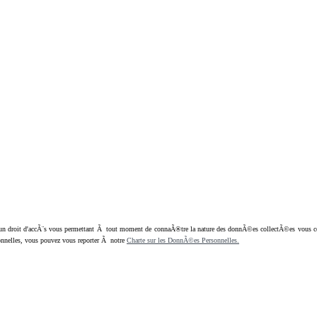
oit d'accÃ¨s vous permettant Ã tout moment de connaÃ®tre la nature des donnÃ©es collectÃ©es vous concern
nnelles, vous pouvez vous reporter Ã notre
Charte sur les DonnÃ©es Personnelles.