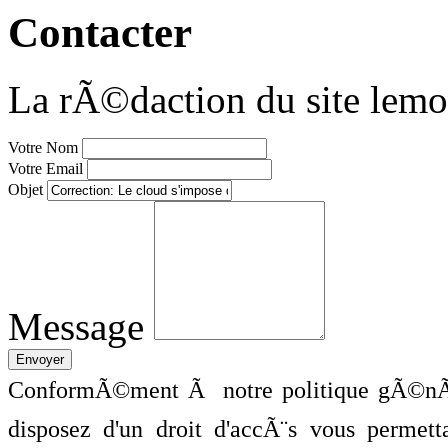
Contacter
La rÃ©daction du site lemo
Votre Nom
Votre Email
Objet
Message
ConformÃ©ment Ã notre politique gÃ©nÃ©
disposez d'un droit d'accÃ¨s vous perme