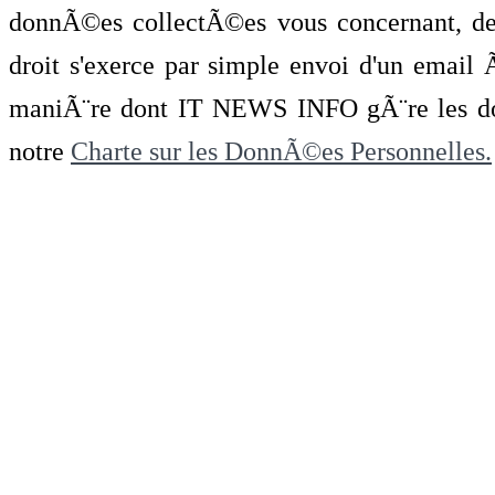
donnÃ©es collectÃ©es vous concernant, de 
droit s'exerce par simple envoi d'un emai
maniÃ¨re dont IT NEWS INFO gÃ¨re les do
notre
Charte sur les DonnÃ©es Personnelles.