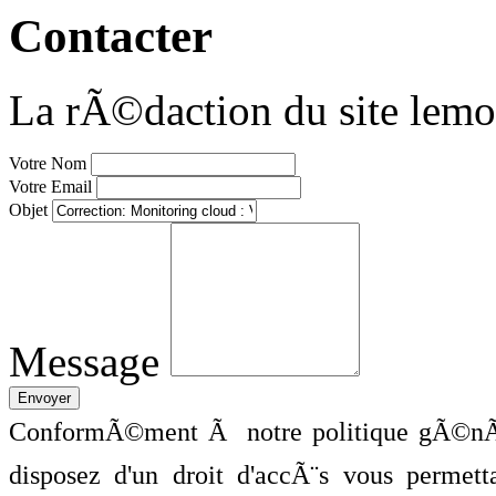
Contacter
La rÃ©daction du site lemo
Votre Nom
Votre Email
Objet
Message
ConformÃ©ment Ã notre politique gÃ©nÃ©
disposez d'un droit d'accÃ¨s vous perme