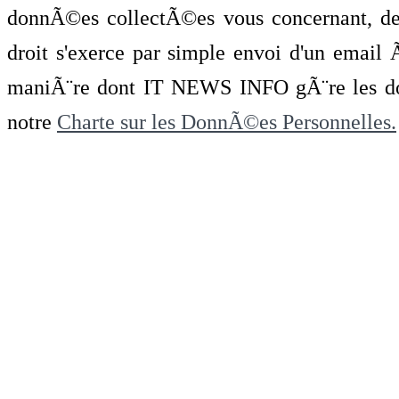
donnÃ©es collectÃ©es vous concernant, de 
droit s'exerce par simple envoi d'un emai
maniÃ¨re dont IT NEWS INFO gÃ¨re les do
notre
Charte sur les DonnÃ©es Personnelles.