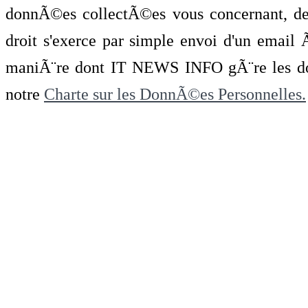
donnÃ©es collectÃ©es vous concernant, de 
droit s'exerce par simple envoi d'un emai
maniÃ¨re dont IT NEWS INFO gÃ¨re les do
notre
Charte sur les DonnÃ©es Personnelles.