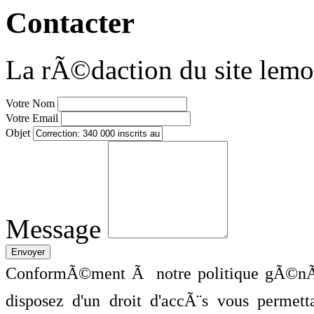
Contacter
La rÃ©daction du site lemo
Votre Nom
Votre Email
Objet
Message
ConformÃ©ment Ã notre politique gÃ©nÃ©
disposez d'un droit d'accÃ¨s vous perme