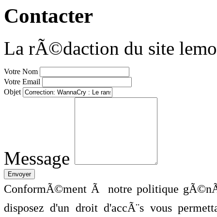
Contacter
La rÃ©daction du site lemo
Votre Nom
Votre Email
Objet
Message
ConformÃ©ment Ã notre politique gÃ©nÃ©
disposez d'un droit d'accÃ¨s vous perme