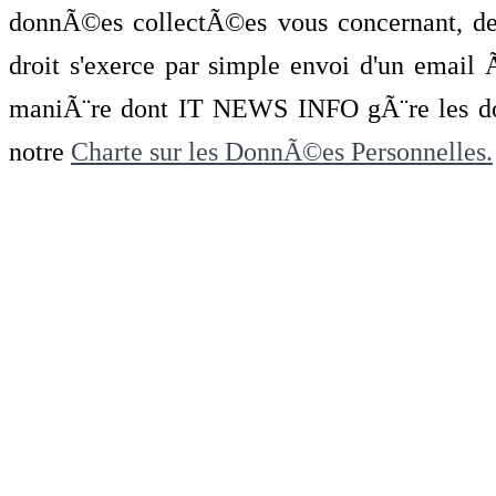
donnÃ©es collectÃ©es vous concernant, de 
droit s'exerce par simple envoi d'un emai
maniÃ¨re dont IT NEWS INFO gÃ¨re les do
notre
Charte sur les DonnÃ©es Personnelles.