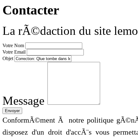
Contacter
La rÃ©daction du site lemo
Votre Nom
Votre Email
Objet
Message
ConformÃ©ment Ã notre politique gÃ©nÃ©
disposez d'un droit d'accÃ¨s vous perme