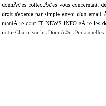
donnÃ©es collectÃ©es vous concernant, de 
droit s'exerce par simple envoi d'un emai
maniÃ¨re dont IT NEWS INFO gÃ¨re les do
notre
Charte sur les DonnÃ©es Personnelles.