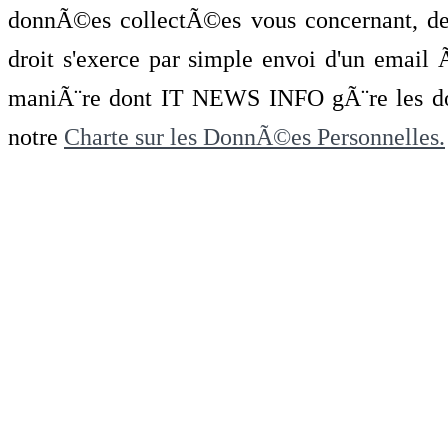
donnÃ©es collectÃ©es vous concernant, de 
droit s'exerce par simple envoi d'un emai
maniÃ¨re dont IT NEWS INFO gÃ¨re les do
notre
Charte sur les DonnÃ©es Personnelles.