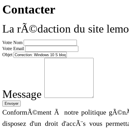
Contacter
La rÃ©daction du site lemo
Votre Nom
Votre Email
Objet
Message
ConformÃ©ment Ã notre politique gÃ©nÃ©
disposez d'un droit d'accÃ¨s vous perme