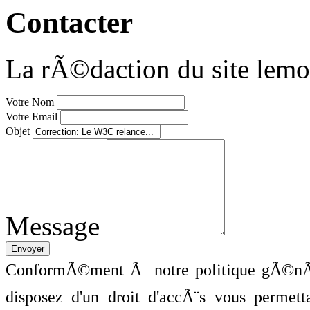
Contacter
La rÃ©daction du site lemo
Votre Nom
Votre Email
Objet
Message
ConformÃ©ment Ã notre politique gÃ©nÃ©
disposez d'un droit d'accÃ¨s vous perme