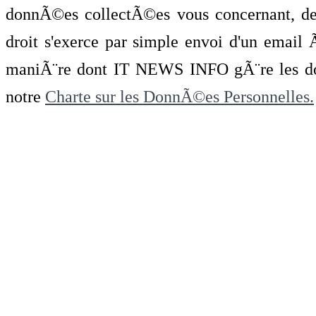
donnÃ©es collectÃ©es vous concernant, de 
droit s'exerce par simple envoi d'un emai
maniÃ¨re dont IT NEWS INFO gÃ¨re les do
notre
Charte sur les DonnÃ©es Personnelles.