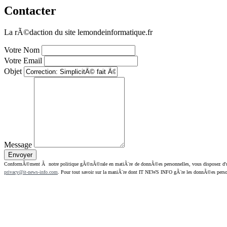
Contacter
La rÃ©daction du site lemondeinformatique.fr
Votre Nom
Votre Email
Objet
Message
ConformÃ©ment Ã notre politique gÃ©nÃ©rale en matiÃ¨re de donnÃ©es personnelles, vous disposez d'un dr
privacy@it-news-info.com
. Pour tout savoir sur la maniÃ¨re dont IT NEWS INFO gÃ¨re les donnÃ©es perso