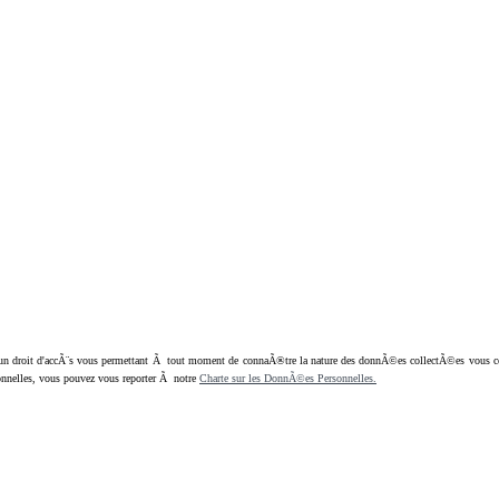
oit d'accÃ¨s vous permettant Ã tout moment de connaÃ®tre la nature des donnÃ©es collectÃ©es vous concern
nnelles, vous pouvez vous reporter Ã notre
Charte sur les DonnÃ©es Personnelles.