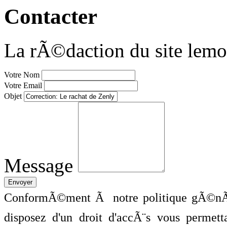
Contacter
La rÃ©daction du site lemo
Votre Nom
Votre Email
Objet
Message
ConformÃ©ment Ã notre politique gÃ©nÃ©
disposez d'un droit d'accÃ¨s vous perme