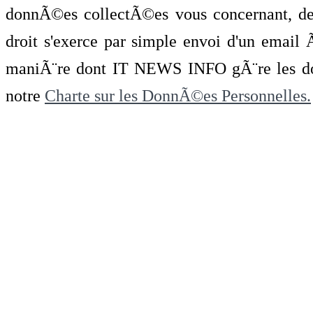
donnÃ©es collectÃ©es vous concernant, de 
droit s'exerce par simple envoi d'un emai
maniÃ¨re dont IT NEWS INFO gÃ¨re les do
notre
Charte sur les DonnÃ©es Personnelles.