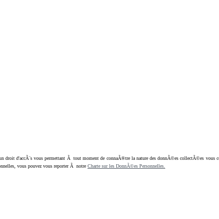
oit d'accÃ¨s vous permettant Ã tout moment de connaÃ®tre la nature des donnÃ©es collectÃ©es vous concern
nnelles, vous pouvez vous reporter Ã notre
Charte sur les DonnÃ©es Personnelles.