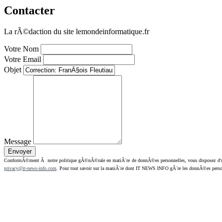
Contacter
La rÃ©daction du site lemondeinformatique.fr
Votre Nom
Votre Email
Objet
Message
ConformÃ©ment Ã notre politique gÃ©nÃ©rale en matiÃ¨re de donnÃ©es personnelles, vous disposez d'un dr
privacy@it-news-info.com
. Pour tout savoir sur la maniÃ¨re dont IT NEWS INFO gÃ¨re les donnÃ©es perso