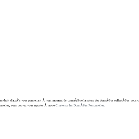
oit d'accÃ¨s vous permettant Ã tout moment de connaÃ®tre la nature des donnÃ©es collectÃ©es vous concern
nnelles, vous pouvez vous reporter Ã notre
Charte sur les DonnÃ©es Personnelles.