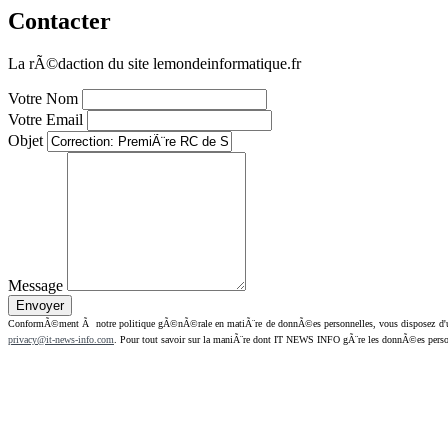
Contacter
La rÃ©daction du site lemondeinformatique.fr
Votre Nom
Votre Email
Objet
Message
ConformÃ©ment Ã notre politique gÃ©nÃ©rale en matiÃ¨re de donnÃ©es personnelles, vous disposez d'un dr
privacy@it-news-info.com
. Pour tout savoir sur la maniÃ¨re dont IT NEWS INFO gÃ¨re les donnÃ©es perso