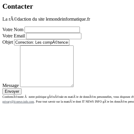
Contacter
La rÃ©daction du site lemondeinformatique.fr
Votre Nom
Votre Email
Objet
Message
ConformÃ©ment Ã notre politique gÃ©nÃ©rale en matiÃ¨re de donnÃ©es personnelles, vous disposez d'un dr
privacy@it-news-info.com
. Pour tout savoir sur la maniÃ¨re dont IT NEWS INFO gÃ¨re les donnÃ©es perso