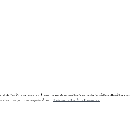
oit d'accÃ¨s vous permettant Ã tout moment de connaÃ®tre la nature des donnÃ©es collectÃ©es vous concern
nnelles, vous pouvez vous reporter Ã notre
Charte sur les DonnÃ©es Personnelles.