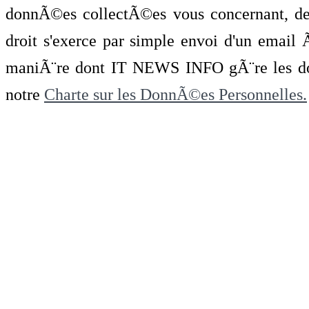
donnÃ©es collectÃ©es vous concernant, de 
droit s'exerce par simple envoi d'un emai
maniÃ¨re dont IT NEWS INFO gÃ¨re les do
notre
Charte sur les DonnÃ©es Personnelles.