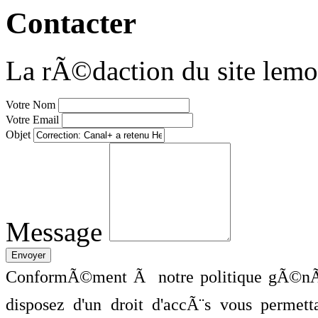
Contacter
La rÃ©daction du site lemo
Votre Nom
Votre Email
Objet
Message
ConformÃ©ment Ã notre politique gÃ©nÃ©
disposez d'un droit d'accÃ¨s vous perme