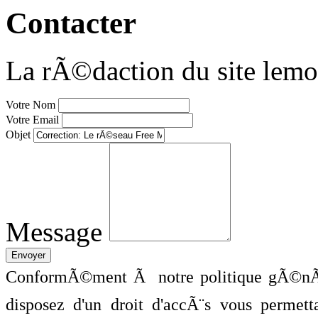
Contacter
La rÃ©daction du site lemo
Votre Nom
Votre Email
Objet
Message
ConformÃ©ment Ã notre politique gÃ©nÃ©
disposez d'un droit d'accÃ¨s vous perme