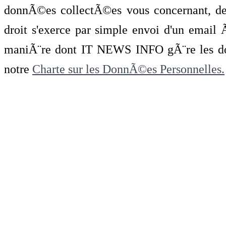
donnÃ©es collectÃ©es vous concernant, de 
droit s'exerce par simple envoi d'un emai
maniÃ¨re dont IT NEWS INFO gÃ¨re les do
notre
Charte sur les DonnÃ©es Personnelles.