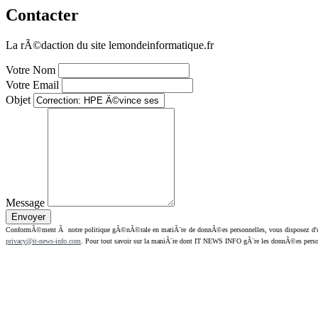
Contacter
La rÃ©daction du site lemondeinformatique.fr
Votre Nom
Votre Email
Objet
Message
ConformÃ©ment Ã notre politique gÃ©nÃ©rale en matiÃ¨re de donnÃ©es personnelles, vous disposez d'un dr
privacy@it-news-info.com
. Pour tout savoir sur la maniÃ¨re dont IT NEWS INFO gÃ¨re les donnÃ©es perso