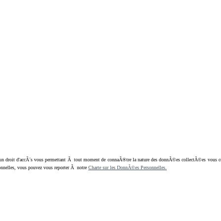
oit d'accÃ¨s vous permettant Ã tout moment de connaÃ®tre la nature des donnÃ©es collectÃ©es vous concern
nnelles, vous pouvez vous reporter Ã notre
Charte sur les DonnÃ©es Personnelles.