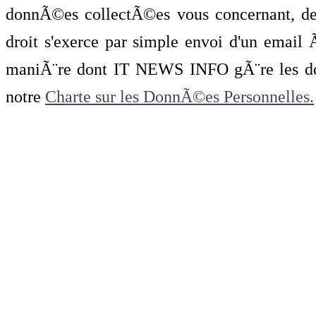
donnÃ©es collectÃ©es vous concernant, de 
droit s'exerce par simple envoi d'un emai
maniÃ¨re dont IT NEWS INFO gÃ¨re les do
notre
Charte sur les DonnÃ©es Personnelles.