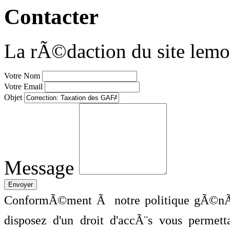
Contacter
La rÃ©daction du site lemo
Votre Nom
Votre Email
Objet
Message
ConformÃ©ment Ã notre politique gÃ©nÃ©
disposez d'un droit d'accÃ¨s vous perme