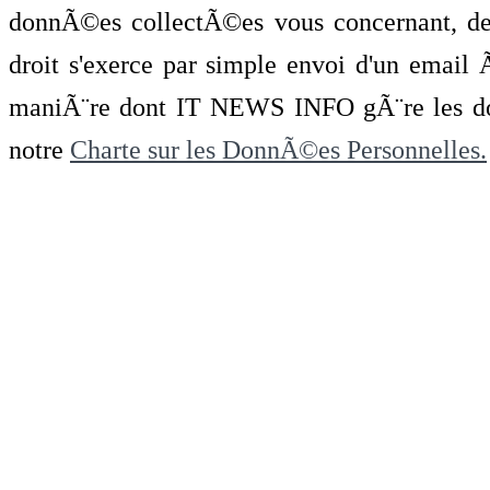
donnÃ©es collectÃ©es vous concernant, de 
droit s'exerce par simple envoi d'un emai
maniÃ¨re dont IT NEWS INFO gÃ¨re les do
notre
Charte sur les DonnÃ©es Personnelles.