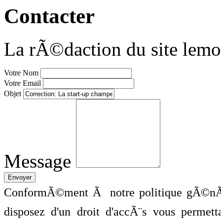
Contacter
La rÃ©daction du site lemo
Votre Nom
Votre Email
Objet
Message
ConformÃ©ment Ã notre politique gÃ©nÃ©
disposez d'un droit d'accÃ¨s vous perme