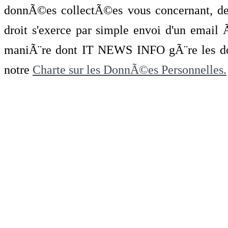
donnÃ©es collectÃ©es vous concernant, de 
droit s'exerce par simple envoi d'un emai
maniÃ¨re dont IT NEWS INFO gÃ¨re les do
notre
Charte sur les DonnÃ©es Personnelles.