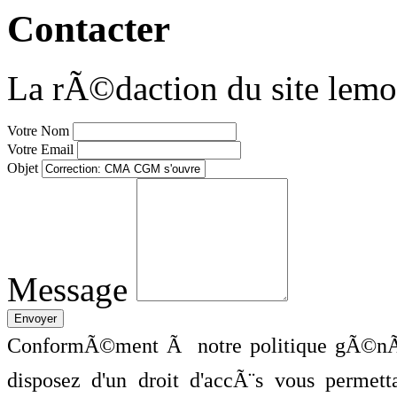
Contacter
La rÃ©daction du site lemo
Votre Nom
Votre Email
Objet
Message
ConformÃ©ment Ã notre politique gÃ©nÃ©
disposez d'un droit d'accÃ¨s vous perme