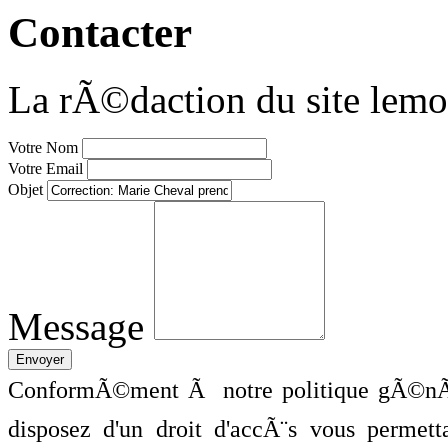
Contacter
La rÃ©daction du site lemo
Votre Nom
Votre Email
Objet
Message
ConformÃ©ment Ã notre politique gÃ©nÃ©
disposez d'un droit d'accÃ¨s vous perme