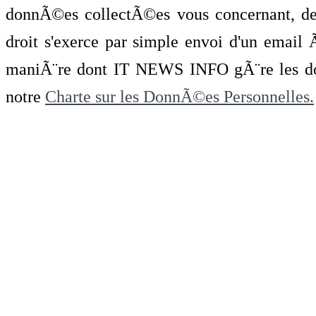
donnÃ©es collectÃ©es vous concernant, de 
droit s'exerce par simple envoi d'un emai
maniÃ¨re dont IT NEWS INFO gÃ¨re les do
notre
Charte sur les DonnÃ©es Personnelles.