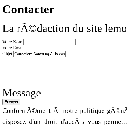
Contacter
La rÃ©daction du site lemo
Votre Nom
Votre Email
Objet
Message
ConformÃ©ment Ã notre politique gÃ©nÃ©
disposez d'un droit d'accÃ¨s vous perme