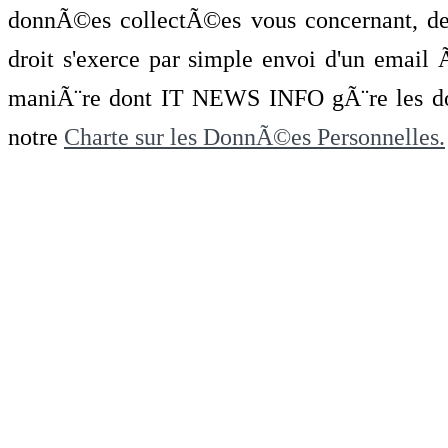
donnÃ©es collectÃ©es vous concernant, de 
droit s'exerce par simple envoi d'un emai
maniÃ¨re dont IT NEWS INFO gÃ¨re les do
notre
Charte sur les DonnÃ©es Personnelles.