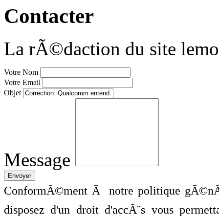
Contacter
La rÃ©daction du site lemo
Votre Nom
Votre Email
Objet
Message
ConformÃ©ment Ã notre politique gÃ©nÃ©
disposez d'un droit d'accÃ¨s vous perme