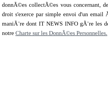
donnÃ©es collectÃ©es vous concernant, de 
droit s'exerce par simple envoi d'un emai
maniÃ¨re dont IT NEWS INFO gÃ¨re les do
notre
Charte sur les DonnÃ©es Personnelles.