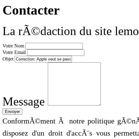
Contacter
La rÃ©daction du site lemo
Votre Nom
Votre Email
Objet
Message
ConformÃ©ment Ã notre politique gÃ©nÃ©
disposez d'un droit d'accÃ¨s vous perme