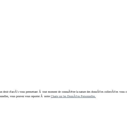
oit d'accÃ¨s vous permettant Ã tout moment de connaÃ®tre la nature des donnÃ©es collectÃ©es vous concern
nnelles, vous pouvez vous reporter Ã notre
Charte sur les DonnÃ©es Personnelles.