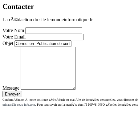
Contacter
La rÃ©daction du site lemondeinformatique.fr
Votre Nom
Votre Email
Objet
Message
ConformÃ©ment Ã notre politique gÃ©nÃ©rale en matiÃ¨re de donnÃ©es personnelles, vous disposez d'un dr
privacy@it-news-info.com
. Pour tout savoir sur la maniÃ¨re dont IT NEWS INFO gÃ¨re les donnÃ©es perso