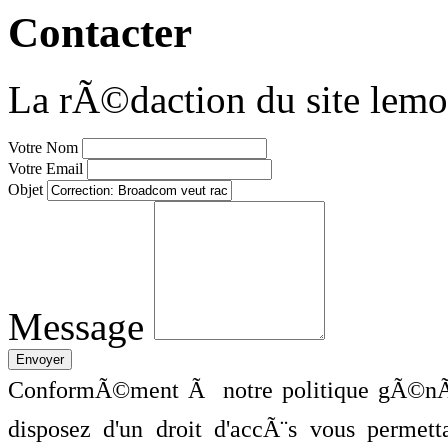
Contacter
La rÃ©daction du site lemo
Votre Nom
Votre Email
Objet
Message
ConformÃ©ment Ã notre politique gÃ©nÃ©
disposez d'un droit d'accÃ¨s vous perme