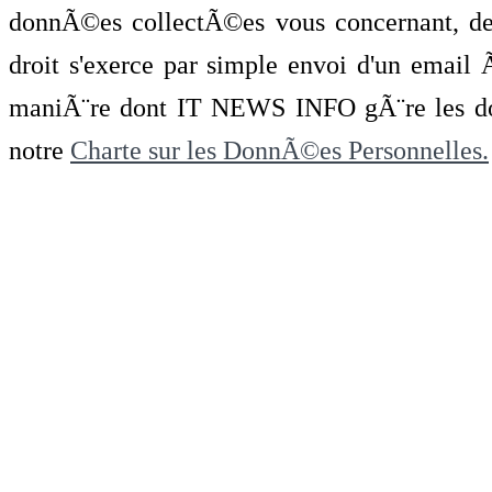
donnÃ©es collectÃ©es vous concernant, de 
droit s'exerce par simple envoi d'un emai
maniÃ¨re dont IT NEWS INFO gÃ¨re les do
notre
Charte sur les DonnÃ©es Personnelles.