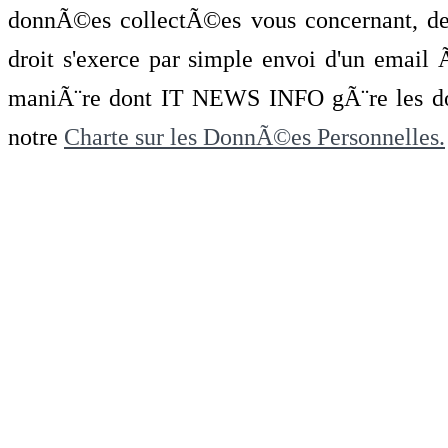
donnÃ©es collectÃ©es vous concernant, de 
droit s'exerce par simple envoi d'un emai
maniÃ¨re dont IT NEWS INFO gÃ¨re les do
notre
Charte sur les DonnÃ©es Personnelles.