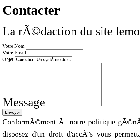
Contacter
La rÃ©daction du site lemo
Votre Nom
Votre Email
Objet
Message
ConformÃ©ment Ã notre politique gÃ©nÃ©
disposez d'un droit d'accÃ¨s vous perme