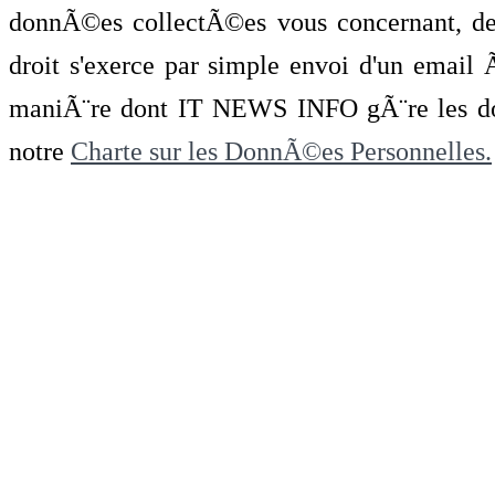
donnÃ©es collectÃ©es vous concernant, de 
droit s'exerce par simple envoi d'un emai
maniÃ¨re dont IT NEWS INFO gÃ¨re les do
notre
Charte sur les DonnÃ©es Personnelles.