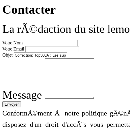
Contacter
La rÃ©daction du site lemo
Votre Nom
Votre Email
Objet
Message
ConformÃ©ment Ã notre politique gÃ©nÃ©
disposez d'un droit d'accÃ¨s vous perme