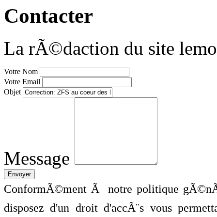
Contacter
La rÃ©daction du site lemo
Votre Nom
Votre Email
Objet
Message
ConformÃ©ment Ã notre politique gÃ©nÃ©
disposez d'un droit d'accÃ¨s vous perme