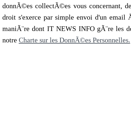
donnÃ©es collectÃ©es vous concernant, de 
droit s'exerce par simple envoi d'un emai
maniÃ¨re dont IT NEWS INFO gÃ¨re les do
notre
Charte sur les DonnÃ©es Personnelles.