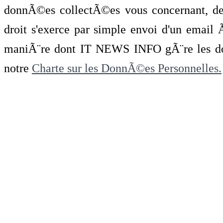
donnÃ©es collectÃ©es vous concernant, de 
droit s'exerce par simple envoi d'un emai
maniÃ¨re dont IT NEWS INFO gÃ¨re les do
notre
Charte sur les DonnÃ©es Personnelles.