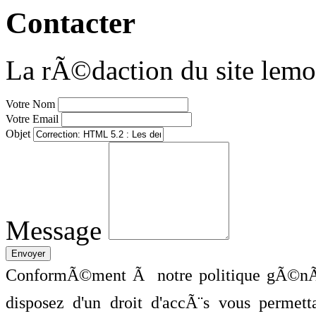
Contacter
La rÃ©daction du site lemo
Votre Nom
Votre Email
Objet
Message
ConformÃ©ment Ã notre politique gÃ©nÃ©
disposez d'un droit d'accÃ¨s vous perme