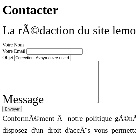
Contacter
La rÃ©daction du site lemo
Votre Nom
Votre Email
Objet
Message
ConformÃ©ment Ã notre politique gÃ©nÃ©
disposez d'un droit d'accÃ¨s vous perme