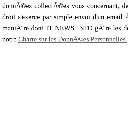
donnÃ©es collectÃ©es vous concernant, de 
droit s'exerce par simple envoi d'un emai
maniÃ¨re dont IT NEWS INFO gÃ¨re les do
notre
Charte sur les DonnÃ©es Personnelles.